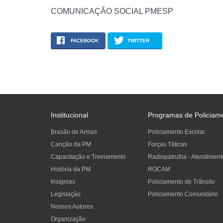
COMUNICAÇÃO SOCIAL PMESP
FACEBOOK
TWITTER
Institucional
Programas de Policiam
Brasão de Armas
Policiamento Escolar
Canção da PM
Forças Táticas
Capacitação e Treinamento
Radiopatrulha - Atendiment
História da PM
ROCAM
Insígnias
Policiamento de Trânsito
Legislação
Policiamento Comunitário
Nossos Autores
Organização