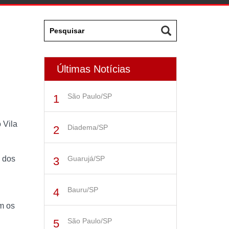
Últimas Notícias
São Paulo/SP
 Vila
Diadema/SP
m dos
Guarujá/SP
Bauru/SP
m os
São Paulo/SP