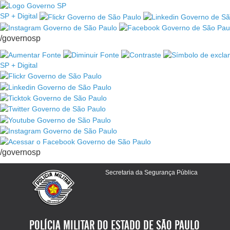
SP + Digital
/governosp
SP + Digital
/governosp
Secretaria da Segurança Pública
POLÍCIA MILITAR DO ESTADO DE SÃO PAULO