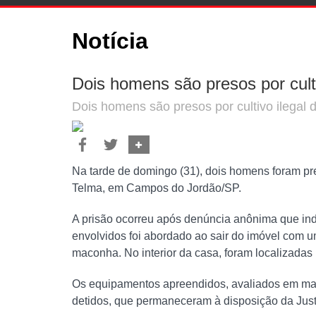
Notícia
Dois homens são presos por cult
Dois homens são presos por cultivo ileg
Compartilhar
Compartilhar
Opções
no
no
de
Na tarde de domingo (31), dois homens foram pres
Facebook
Twitter
Compartilhamento
Telma, em Campos do Jordão/SP.
A prisão ocorreu após denúncia anônima que ind
envolvidos foi abordado ao sair do imóvel com 
maconha. No interior da casa, foram localizadas 
Os equipamentos apreendidos, avaliados em mais 
detidos, que permaneceram à disposição da Just