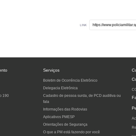
LINK
ento
Serviços
C
C
Boletim de Ocorrência Eletrônico
Delegacia Eletrônica
C
o 190
Cadastro de pessoa surda, de PCD auditiva ou
F
fala
P
Informações das Rodovias
Aplicativos PMESP
Ac
Orientações de Segurança
Re
O que a PM está fazendo por você