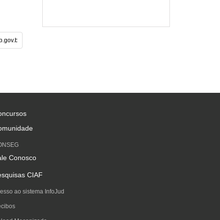
oncursos
omunidade
ONSEG
ale Conosco
esquisas CIAF
esso ao sistema InfoJud
cibos